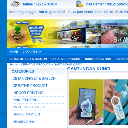
Hotline : 0271-737014
Call Center : 0812150025
Sekarang tanggal :
8th August 2026
- Buka jam Senin-Jumat 08.30-16.30 WI
HOME
CARA PESAN
CETAK OFFSET & SABLON
CREATIVE PRODUCT
INDOOR PRINTING
KAIN PR
Home
»
CREATIVE PRODUCT
» GANTUNGAN KUNCI
GANTUNGAN KUNCI
CATEGORIES
CETAK OFFSET & SABLON
CREATIVE PRODUCT
INDOOR PRINTING
KAIN PRINTING
PRINT UVI FLATBED
Sampul MAP K13
Uncategorized