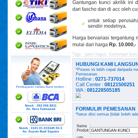
Gantungan kunci akrilik ini 
dari fascho dan di acc oleh cu
untuk setiap perusah
sendiri modelnya.
Harga bervariasi tergantung 
mulai dari harga
Rp. 10.000,-
Tags :
ganci bagus
,
Gantungan kunci 
HUBUNGI KAMI LANGSUNG!
*Proses ini lebih cepat daripada 
Pemesanan.
Hotline :
0271-737014
Call Center :
08121500251
Pembayaran melalui Bank berikut :
WA :
081228505185
Norek : 392.006.8811
FORMULIR PEMESANAN
An. Hera Fatmawati
*harus diisi semua (tidak boleh ad
:
Nama
Norek : 3101.01.015345.53.3
Produk
An. Suyoto Budi Saputro
:
URL