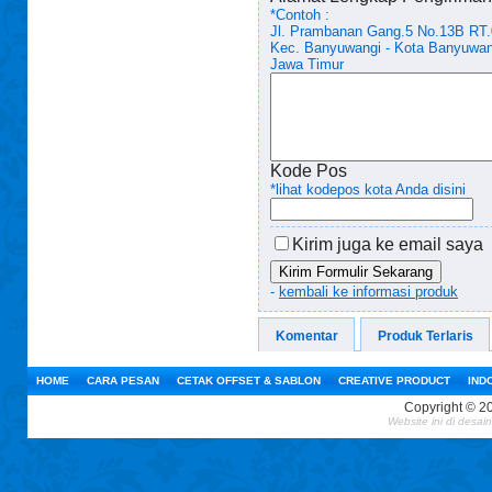
*Contoh :
Jl. Prambanan Gang.5 No.13B RT
Kec. Banyuwangi - Kota Banyuwan
Jawa Timur
Kode Pos
*lihat kodepos kota Anda disini
Kirim juga ke email saya
Kirim Formulir Sekarang
-
kembali ke informasi produk
Komentar
Produk Terlaris
HOME
CARA PESAN
CETAK OFFSET & SABLON
CREATIVE PRODUCT
IND
Copyright © 2
Website ini
di desai