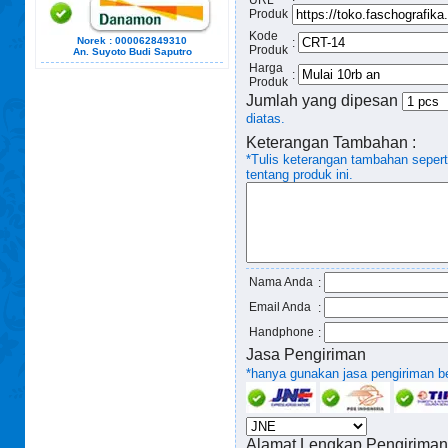
Produk
Kode
Norek : 000062849310
:
Produk
An. Suyoto Budi Saputro
Harga
:
Produk
Jumlah yang dipesan
diatas.
Keterangan Tambahan :
*Tulis keterangan tambahan seper
tentang produk ini.
Nama Anda
:
Email Anda
:
Handphone
:
Jasa Pengiriman
*hanya gunakan jasa pengiriman ber
Alamat Lengkap Pengiriman