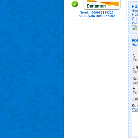
HU
*Pro
Norek : 000062849310
Hot
An. Suyoto Budi Saputro
Cal
WA
FO
*har
Na
Pr
UR
Pr
Ko
Pr
Ha
Pr
Jum
Ket
*Tul