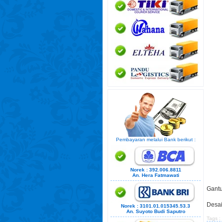
Pembayaran melalui Bank berikut :
Norek : 392.006.8811
An. Hera Fatmawati
Gantu
Desai
Norek : 3101.01.015345.53.3
An. Suyoto Budi Saputro
Tags :