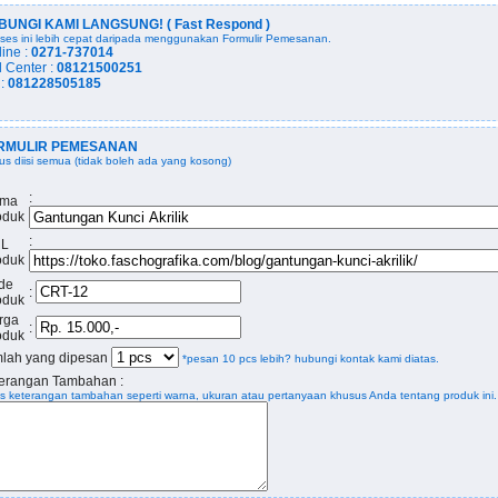
BUNGI KAMI LANGSUNG! ( Fast Respond )
ses ini lebih cepat daripada menggunakan Formulir Pemesanan.
line :
0271-737014
l Center :
08121500251
 :
081228505185
RMULIR PEMESANAN
us diisi semua (tidak boleh ada yang kosong)
:
ma
oduk
:
L
oduk
de
:
oduk
rga
:
oduk
lah yang dipesan
*pesan 10 pcs lebih? hubungi kontak kami diatas.
erangan Tambahan :
is keterangan tambahan seperti warna, ukuran atau pertanyaan khusus Anda tentang produk ini.