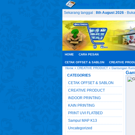
Hotline : 0271-737014
Sekarang tanggal :
8th August 2026
- Buka
HOME
CARA PESAN
CETAK OFFSET & SABLON
CREATIVE PROD
Home
»
CREATIVE PRODUCT
» Gantungan Kunci 
Gant
CATEGORIES
CETAK OFFSET & SABLON
CREATIVE PRODUCT
INDOOR PRINTING
KAIN PRINTING
PRINT UVI FLATBED
Sampul MAP K13
Uncategorized