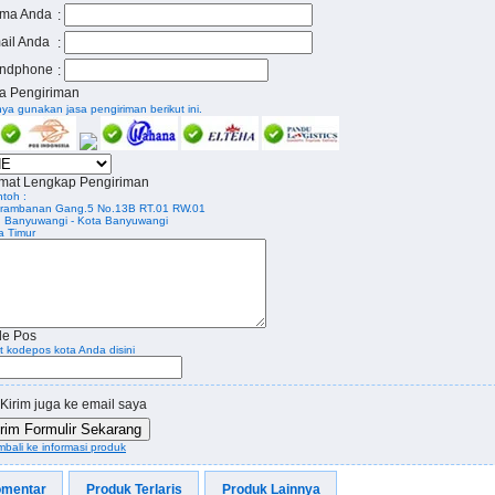
ma Anda
:
ail Anda
:
ndphone
:
a Pengiriman
ya gunakan jasa pengiriman berikut ini.
mat Lengkap Pengiriman
toh :
 Prambanan Gang.5 No.13B RT.01 RW.01
. Banyuwangi - Kota Banyuwangi
a Timur
e Pos
at kodepos kota Anda disini
Kirim juga ke email saya
irim Formulir Sekarang
mbali ke informasi produk
mentar
Produk Terlaris
Produk Lainnya