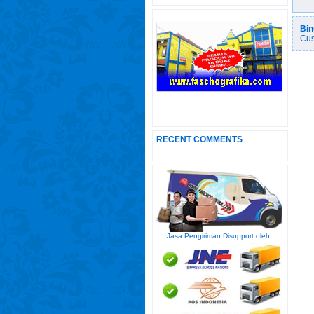
Bin
Cus
RECENT COMMENTS
Jasa Pengiriman Disupport oleh :