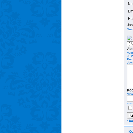
Na
Em
Ha
Jas
*han
Ala
*Con
Jl.
Kec
Jaw
Kod
*lih
K
-
ke
Ko