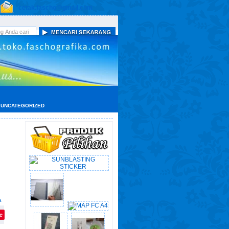
cetak.fascho@gmail.com
UNCATEGORIZED
a
e