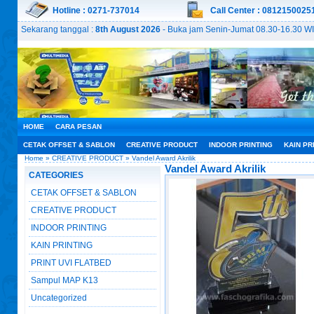
Hotline : 0271-737014
Call Center : 0812150025
Sekarang tanggal :
8th August 2026
- Buka jam Senin-Jumat 08.30-16.30 WI
HOME
CARA PESAN
CETAK OFFSET & SABLON
CREATIVE PRODUCT
INDOOR PRINTING
KAIN PR
Home
»
CREATIVE PRODUCT
» Vandel Award Akrilik
Vandel Award Akrilik
CATEGORIES
CETAK OFFSET & SABLON
CREATIVE PRODUCT
INDOOR PRINTING
KAIN PRINTING
PRINT UVI FLATBED
Sampul MAP K13
Uncategorized