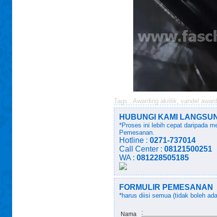
Tags :
Awarding akrilik
,
vandel awar
HUBUNGI KAMI LANGSUNG!
*Proses ini lebih cepat daripada 
Pemesanan.
Hotline :
0271-737014
Call Center :
08121500251
WA :
081228505185
FORMULIR PEMESANAN
*harus diisi semua (tidak boleh ad
:
Nama