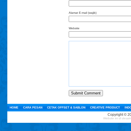
Alamat E-mail (wajib)
Website
HOME
CARA PESAN
CETAK OFFSET & SABLON
CREATIVE PRODUCT
IND
Copyright © 2
Website ini
di desai