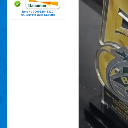
Norek : 000062849310
An. Suyoto Budi Saputro