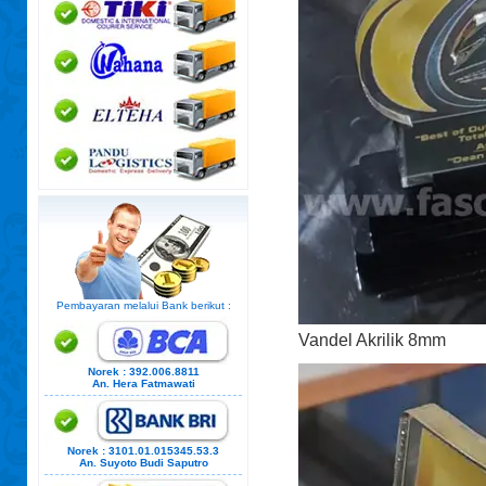
Pembayaran melalui Bank berikut :
Vandel Akrilik 8mm
Norek : 392.006.8811
An. Hera Fatmawati
Norek : 3101.01.015345.53.3
An. Suyoto Budi Saputro