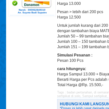
Harga 13.000
Norek : 000062849310
Pesan > lebih dari 200 pcs
An. Suyoto Budi Saputro
Harga 12.500
Untuk jumlah kurang dari 200 
dengan tambahan biaya MAT
Jumlah 50 – 99 tambahan bia
Jumlah 100 – 150 tambahan 
Jumlah 151 – 199 tambahan 
Simulasi Pesanan :
Pesan 100 Pcs
cara hitungnya:
Harga Sampul 13.000 + Biaya
Berarti Harga per Pcs adalah 
Total Harga @Rp. 15.500,-
Tags :
badan pertanahan
,
di semara
sertipikat di solo
,
Sampul sertipikat
,
HUBUNGI KAMI LANGSUNG!
*Proses ini lebih cepat daripada 