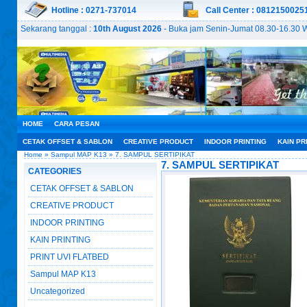
Hotline : 0271-737014
Call Center : 0812150025
Sekarang tanggal :
10th August 2026
- Buka jam Senin-Jumat 08.30-16.30 W
HOME
CARA PESAN
CETAK OFFSET & SABLON
CREATIVE PRODUCT
INDOOR PRINTING
KAIN PR
Home
»
Sampul MAP K13
» 7. SAMPUL SERTIPIKAT
7. SAMPUL SERTIPIKAT
CATEGORIES
CETAK OFFSET & SABLON
CREATIVE PRODUCT
INDOOR PRINTING
KAIN PRINTING
PRINT UVI FLATBED
Sampul MAP K13
Uncategorized