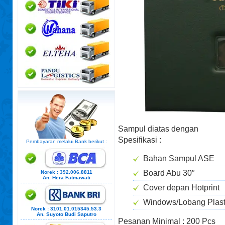
Sampul diatas dengan
Spesifikasi :
Pembayaran melalui Bank berikut :
Bahan Sampul ASE
Board Abu 30″
Norek : 392.006.8811
An. Hera Fatmawati
Cover depan Hotprint
Windows/Lobang Plast
Norek : 3101.01.015345.53.3
An. Suyoto Budi Saputro
Pesanan Minimal : 200 Pcs