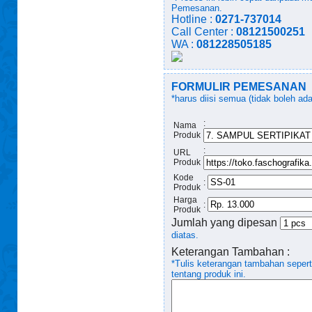
Pemesanan.
Hotline :
0271-737014
Call Center :
08121500251
WA :
081228505185
FORMULIR PEMESANAN
*harus diisi semua (tidak boleh ad
:
Nama
Produk
:
URL
Produk
Kode
:
Produk
Harga
:
Produk
Jumlah yang dipesan
diatas.
Keterangan Tambahan :
*Tulis keterangan tambahan seper
tentang produk ini.