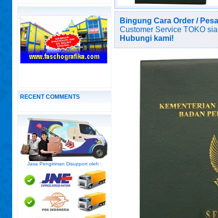
Bingung Cara Order / Pes
Customer Service TOKO sia
Hubungi kami!
RECENT COMMENTS
Jasa Pengiriman Disupport oleh :