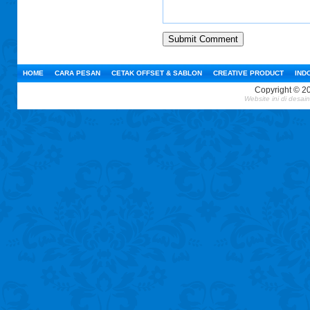
HOME
CARA PESAN
CETAK OFFSET & SABLON
CREATIVE PRODUCT
IND
Copyright © 2
Website ini
di desai