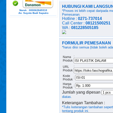
HUBUNGI KAMI LANGSUNG!
Norek : 000062849310
*Proses ini lebih cepat daripada 
An. Suyoto Budi Saputro
Pemesanan.
Hotline :
0271-737014
Call Center :
08121500251
WA :
081228505185
FORMULIR PEMESANAN
*harus diisi semua (tidak boleh ad
:
Nama
Produk
:
URL
Produk
Kode
:
Produk
Harga
:
Produk
Jumlah yang dipesan
diatas.
Keterangan Tambahan :
*Tulis keterangan tambahan seper
tentang produk ini.