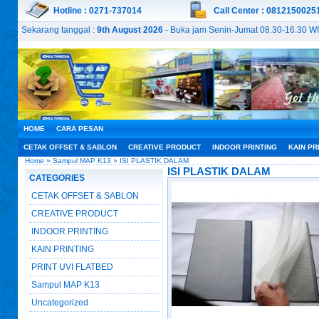
Hotline : 0271-737014
Call Center : 0812150025
Sekarang tanggal :
9th August 2026
- Buka jam Senin-Jumat 08.30-16.30 WI
HOME
CARA PESAN
CETAK OFFSET & SABLON
CREATIVE PRODUCT
INDOOR PRINTING
KAIN PR
Home
»
Sampul MAP K13
» ISI PLASTIK DALAM
ISI PLASTIK DALAM
CATEGORIES
CETAK OFFSET & SABLON
CREATIVE PRODUCT
INDOOR PRINTING
KAIN PRINTING
PRINT UVI FLATBED
Sampul MAP K13
Uncategorized