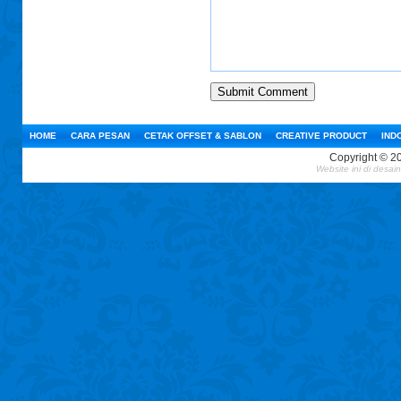
HOME
CARA PESAN
CETAK OFFSET & SABLON
CREATIVE PRODUCT
IND
Copyright © 2
Website ini
di desai