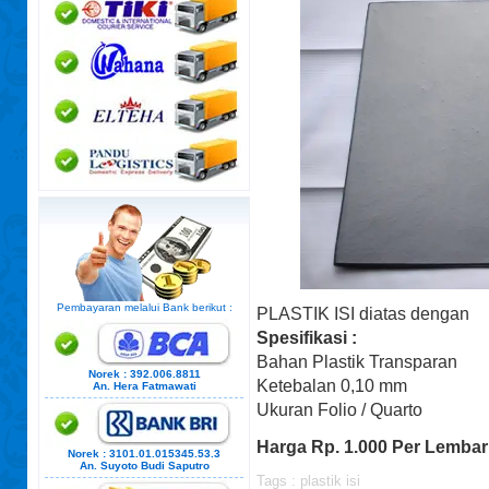
Pembayaran melalui Bank berikut :
PLASTIK ISI diatas dengan
Spesifikasi :
Bahan Plastik Transparan
Norek : 392.006.8811
Ketebalan 0,10 mm
An. Hera Fatmawati
Ukuran Folio / Quarto
Harga Rp. 1.000 Per Lembar
Norek : 3101.01.015345.53.3
An. Suyoto Budi Saputro
Tags :
plastik isi