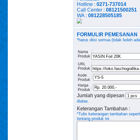
Hotline :
0271-737014
Call Center :
08121500251
WA :
081228505185
FORMULIR PEMESANAN
*harus diisi semua (tidak boleh ad
:
Nama
Produk
:
URL
Produk
Kode
:
Produk
Harga
:
Produk
Jumlah yang dipesan
diatas.
Keterangan Tambahan :
*Tulis keterangan tambahan seper
tentang produk ini.