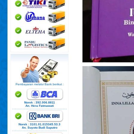
Pembayaran melalui Bank berikut :
Norek : 392.006.8811
An. Hera Fatmawati
Norek : 3101.01.015345.53.3
An. Suyoto Budi Saputro