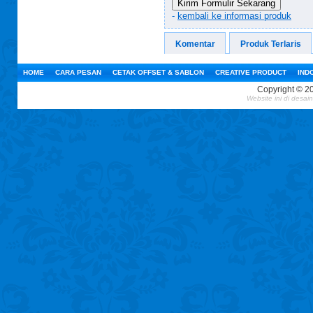
Kirim Formulir Sekarang
-
kembali ke informasi produk
Komentar
Produk Terlaris
HOME
CARA PESAN
CETAK OFFSET & SABLON
CREATIVE PRODUCT
IND
Copyright © 2
Website ini
di desai