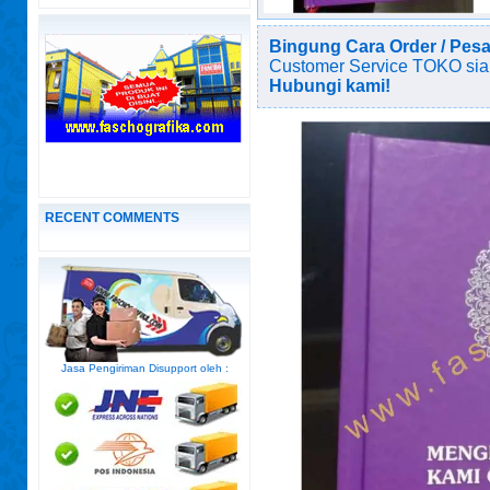
Bingung Cara Order / Pes
Customer Service TOKO sia
Hubungi kami!
RECENT COMMENTS
Jasa Pengiriman Disupport oleh :