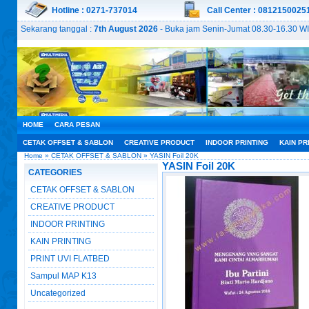
Hotline : 0271-737014
Call Center : 0812150025
Sekarang tanggal :
7th August 2026
- Buka jam Senin-Jumat 08.30-16.30 WI
HOME
CARA PESAN
CETAK OFFSET & SABLON
CREATIVE PRODUCT
INDOOR PRINTING
KAIN PR
Home
»
CETAK OFFSET & SABLON
» YASIN Foil 20K
YASIN Foil 20K
CATEGORIES
CETAK OFFSET & SABLON
CREATIVE PRODUCT
INDOOR PRINTING
KAIN PRINTING
PRINT UVI FLATBED
Sampul MAP K13
Uncategorized