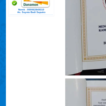
Norek : 000062849310
An. Suyoto Budi Saputro