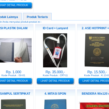
LIHAT DETAIL PRODUK
oduk Lainnya
Produk Terlaris
n Anda menyukai produk-produk ini :
ISI PLASTIK DALAM
ID Card + Lanyard
2. ASE HOTPRINT +
Rp. 1.000
Rp. 35.000,-
Rp. 15.500,-
Kode Produk : ISI-01
Kode Produk : CRT-11
Kode Produk : K.13-0
LIHAT DETAIL PRODUK
LIHAT DETAIL PRODUK
LIHAT DETAIL PROD
. SAMPUL SERTIPIKAT
4. MITASI SPON
BENDERA 90x120 