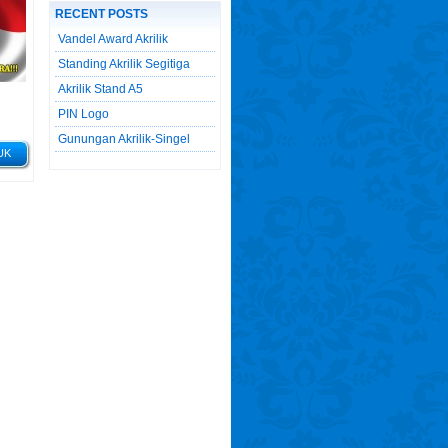
RECENT POSTS
Vandel Award Akrilik
Standing Akrilik Segitiga
Akrilik Stand A5
PIN Logo
Gunungan Akrilik-Singel
UK