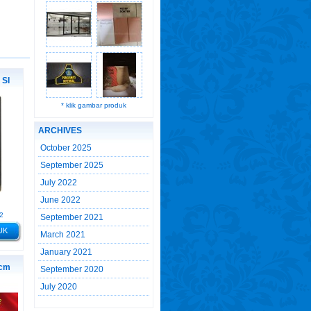
 SI
* klik gambar produk
ARCHIVES
October 2025
September 2025
July 2022
June 2022
2
September 2021
UK
March 2021
January 2021
cm
September 2020
July 2020