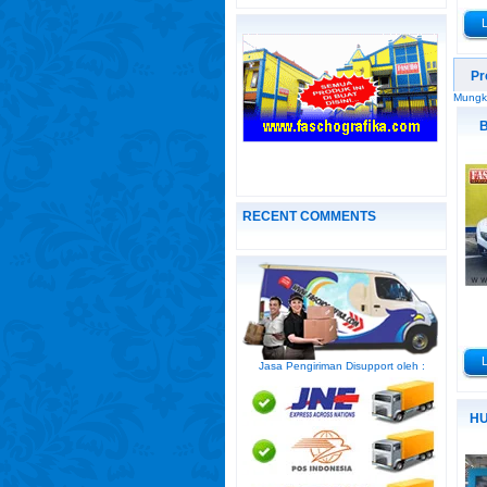
Pr
Mungki
B
RECENT COMMENTS
Jasa Pengiriman Disupport oleh :
HU