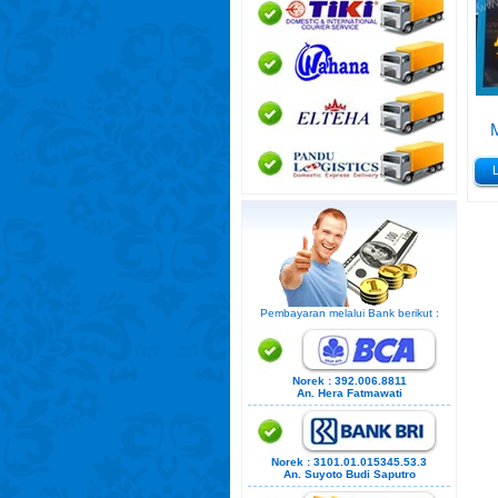
M
Pembayaran melalui Bank berikut :
Norek : 392.006.8811
An. Hera Fatmawati
Norek : 3101.01.015345.53.3
An. Suyoto Budi Saputro