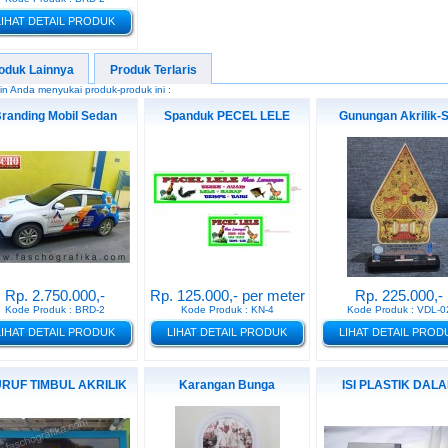
LIHAT DETAIL PRODUK
oduk Lainnya
Produk Terlaris
n Anda menyukai produk-produk ini :
randing Mobil Sedan
Spanduk PECEL LELE
Gunungan Akrilik-S
Rp. 2.750.000,-
Rp. 125.000,- per meter
Rp. 225.000,-
Kode Produk : BRD-2
Kode Produk : KN-4
Kode Produk : VDL-0
LIHAT DETAIL PRODUK
LIHAT DETAIL PRODUK
LIHAT DETAIL PROD
RUF TIMBUL AKRILIK
Karangan Bunga
ISI PLASTIK DAL