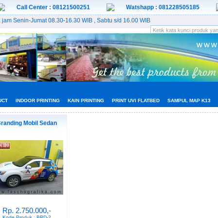
Call Center : 08121500251
Watshapp : 081228505185
 jam Senin-Jumat 08.30-16.30 WIB , Sabtu s/d 16.00 WIB
UCT
INDOOR PRINTING
KAIN PRINTING
PRINT UVI FLATBED
SAMPUL MAP K13
randing Mobil Sedan
Rp. 2.750.000,-
Kode Produk : BRD-2