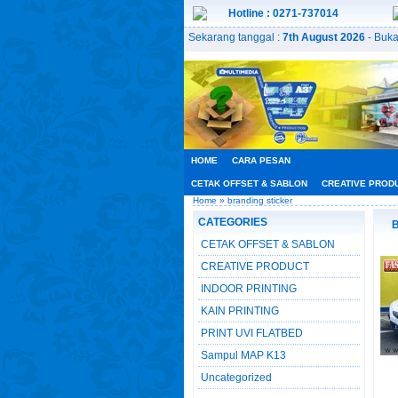
Hotline : 0271-737014
Sekarang tanggal :
7th August 2026
- Buka
HOME
CARA PESAN
CETAK OFFSET & SABLON
CREATIVE PROD
Home
» branding sticker
CATEGORIES
B
CETAK OFFSET & SABLON
CREATIVE PRODUCT
INDOOR PRINTING
KAIN PRINTING
PRINT UVI FLATBED
Sampul MAP K13
Uncategorized