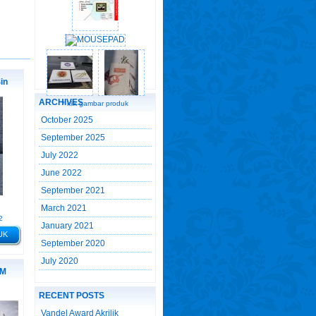
in
ARCHIVES
* klik gambar produk
October 2025
September 2025
July 2022
June 2022
September 2021
March 2021
2
January 2021
UK
September 2020
July 2020
AM
RECENT POSTS
Vandel Award Akrilik