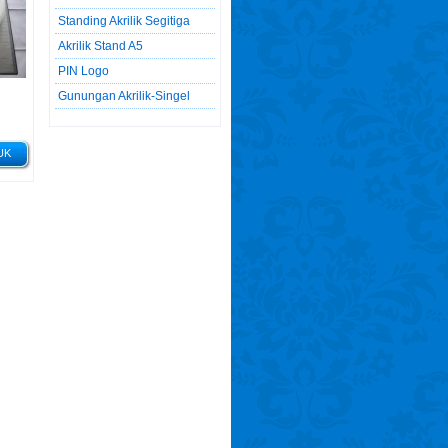
Standing Akrilik Segitiga
Akrilik Stand A5
PIN Logo
Gunungan Akrilik-Singel
UK